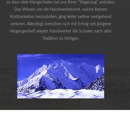
so dass viele Klangschalen bei uns ihren "Siegeszug" antraten.
Das Wissen um die Handwerkskunst, solche kleinen
Kostbarkeiten herzustellen, ging leider seither weitgehend
verloren. Allerdings bemühen sich mit Erfolg seit jüngerer
Vergangenheit wieder Handwerker die Schalen nach alter
Tradition zu fertigen.