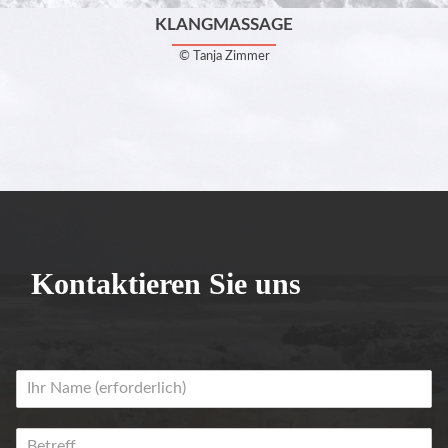
KLANGMASSAGE
© Tanja Zimmer
Kontaktieren Sie uns
N
a
m
B
e