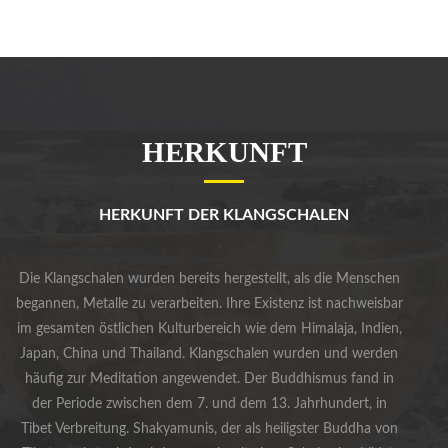
HERKUNFT
HERKUNFT DER KLANGSCHALEN
Die Klangschalen wurden bereits hergestellt, als die Menschen
begannen, Metalle zu verarbeiten. Ihre Existenz ist nachweisbar
im gesamten östlichen Kulturbereich wie dem Himalaja, Indien,
Japan, China und Thailand. Klangschalen wurden und werden
häufig zur Meditation angewendet. Der Buddhismus fand in
der Periode zwischen dem 7. und dem 13. Jahrhundert, in
Tibet Verbreitung. Shakyamunis, der als heiligster Buddha von